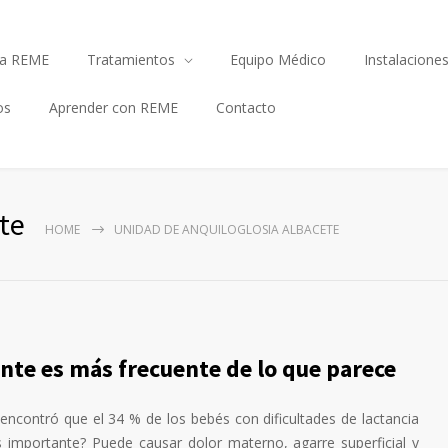
a REME
Tratamientos
Equipo Médico
Instalacione
os
Aprender con REME
Contacto
te
HOME
UNIDAD DE ANQUILOGLOSIA ALBACETE
tante es más frecuente de lo que parece
 encontró que el 34 % de los bebés con dificultades de lactancia
s importante? Puede causar dolor materno, agarre superficial y