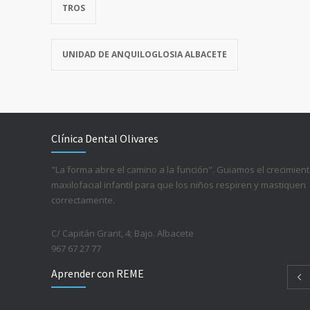
TROS
UNIDAD DE ANQUILOGLOSIA ALBACETE
Clínica Dental Olivares
"La forma abre el camino a la función". Guiamos el crecimien
maxilofacial infantil para que los niños respiren y mastiquen
correctamente.
C/ Capitán Grant, 4; Bajo. Albacete
967 67 27 77
Aprender con REME